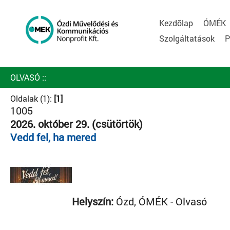
Kezdõlap
ÓMÉK
Szolgáltatások
P
OLVASÓ
::
Oldalak (1):
[1]
1005
2026. október 29. (csütörtök)
Vedd fel, ha mered
Helyszín:
Ózd, ÓMÉK - Olvasó