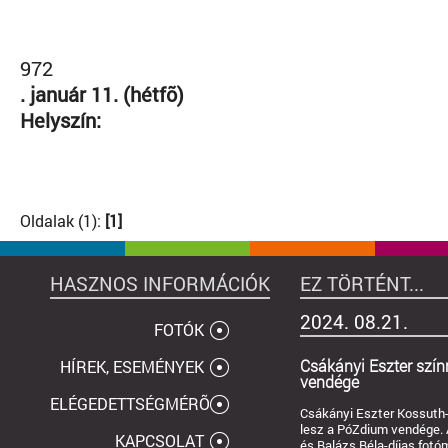
972
. január 11. (hétfõ)
Helyszín:
Oldalak (1):
[1]
HASZNOS INFORMÁCIÓK
EZ TÖRTÉNT...
2024. 08.21.
FOTÓK
Csákányi Eszter szí
HÍREK, ESEMÉNYEK
vendége
ELÉGEDETTSÉGMÉRÕ
Csákányi Eszter Kossuth-
lesz a PóZdium vendége. 
KAPCSOLAT
és Balázs Béla-díjas fotómû