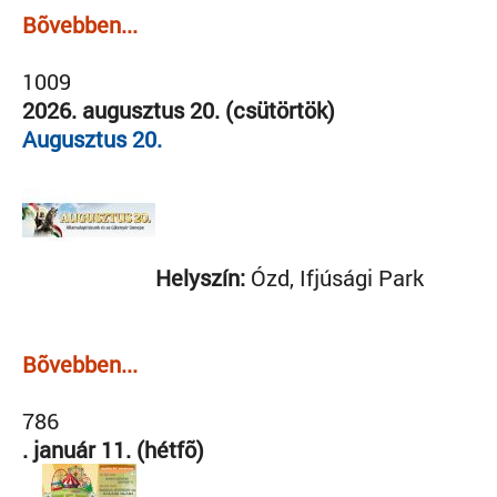
Bõvebben...
1009
2026. augusztus 20. (csütörtök)
Augusztus 20.
Helyszín:
Ózd, Ifjúsági Park
Bõvebben...
786
. január 11. (hétfõ)