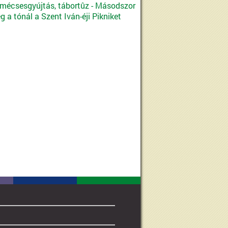
 mécsesgyújtás, tábortûz - Másodszor
 a tónál a Szent Iván-éji Pikniket