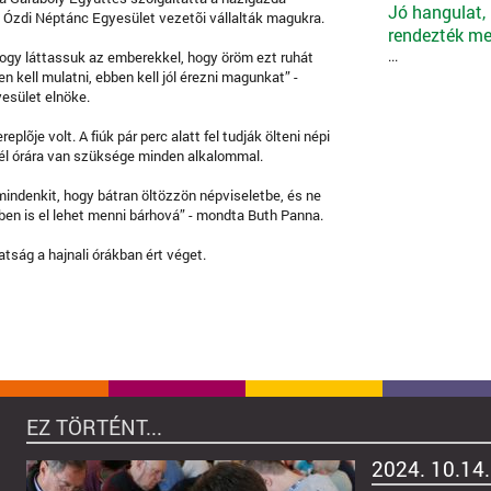
Jó hangulat,
z Ózdi Néptánc Egyesület vezetõi vállalták magukra.
rendezték meg
...
hogy láttassuk az emberekkel, hogy öröm ezt ruhát
en kell mulatni, ebben kell jól érezni magunkat” -
esület elnöke.
plõje volt. A fiúk pár perc alatt fel tudják ölteni népi
fél órára van szüksége minden alkalommal.
mindenkit, hogy bátran öltözzön népviseletbe, és ne
en is el lehet menni bárhová” - mondta Buth Panna.
tság a hajnali órákban ért véget.
EZ TÖRTÉNT...
2024. 10.14.