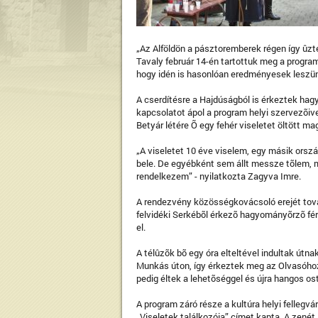
„Az Alföldön a pásztoremberek régen így ûzté
Tavaly február 14-én tartottuk meg a programu
hogy idén is hasonlóan eredményesek leszün
A cserdítésre a Hajdúságból is érkeztek ha
kapcsolatot ápol a program helyi szervezõiv
Betyár létére Õ egy fehér viseletet öltött ma
„A viseletet 10 éve viselem, egy másik o
bele. De egyébként sem állt messze tõlem, 
rendelkezem” - nyilatkozta Zagyva Imre.
A rendezvény közösségkovácsoló erejét tová
felvidéki Serkébõl érkezõ hagyományõrzõ fér
el.
A télûzõk bõ egy óra elteltével indultak útna
Munkás úton, így érkeztek meg az Olvasóhoz
pedig éltek a lehetõséggel és újra hangos o
A program záró része a kultúra helyi felleg
„Viseletek találkozója” címet kapta. A zenét