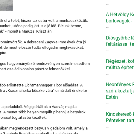
...
A Hétvölgy K
borlovagok -
k el a telet, hiszen az ostor volt a munkaeszközük.
nkat, utána pedig jött is a jó idõ. Bízunk benne,
...
k” - mondta Maruzsi Krisztián.
Diósgyõrbe l
gyományõrzõk. A debreceni Zagyva Imre évek óta jó
feltárással t
el, de most elõször tudta elfogadni meghívásukat.
...
gára.
Régészet, ko
rszágos hagyományörzõ rendezvényen szerelmesedtem
múltra építe
mert családi vonalon pásztor felmenõkkel
...
Neonfényes Ro
bb erõsítette Lichtmannegger Tibor elõadása. A
szórakoztatj
fi a „Krasznahorka büszke vára” címû dalt énekelte
Estén
...
k a parkolóból. Végigsétáltak a Vasvár, majd a
. A menet több helyen megállt pihenni, a betyárok
Kincskeresõ k
storcsattogtatásba kezdtek.
Pénteken tar
...
várában megrendezett batyus vigadalom volt, amely a
 a Garaboly Együttes szolgáltatta a házigazda