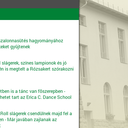
 szalonnasütés hagyományához
eket gyûjtenek
ll slágerek, színes lampionok és jó
én is megtelt a Rózsakert szórakozni
tben is a tánc van fõszerepben -
hetet tart az Erica C. Dance School
 Roll slágerek csendülnek majd fel a
n - Már javában zajlanak az
k