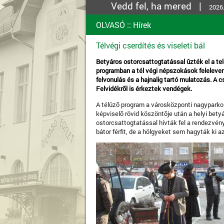
Vedd fel, ha mered |
2026.
OLVASÓ
::
Hírek
Télvégi cserdítés és viseleti bál
Betyáros ostorcsattogtatással ûzték el a te
programban a tél végi népszokások felelevení
felvonulás és a hajnalig tartó mulatozás. A cs
Felvidékrõl is érkeztek vendégek.
A télûzõ program a városközponti nagyparko
képviselõ rövid köszöntõje után a helyi bet
ostorcsattogtatással hívták fel a rendezvén
bátor férfit, de a hölgyeket sem hagyták ki a