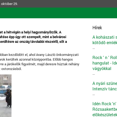
 október 29.
Hírek
let a hétvégén a helyi hagyományõrzõk. A
A kohászati
tése épp úgy ott szerepelt, mint a belvárosi
erdítésre az ország távolabbi részeirõl, sõt a
kötõdõ emlék
...
lóban kezdõdött el, ahol Arany László önkormányzati
Rock ' n ' Ro
yárok kerültek azonnal középpontba. Elõbb hangos
hangulat - Id
yre a járókelõk figyelmét, majd deresre húztak néhány
vágyókkal
z ostorozásból.
...
A nyári szüne
Intenzív tánc
...
Idén Rock 'n'
Rózsaakertbe
elõkészülete