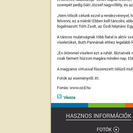
szerepét pedig Gáti József nagyvõfély, és a
„Nem titkolt célunk ezzel a rendezvénnyel, 
felvenni, ez a miénk! Ebben kell táncolni, ebb
fogalmazott Tóth Zsolt, az Ózdi Néptánc Egy
A táncos mulatságnak több fiatal is aktív szere
viseletüket, Buth Pannának ehhez legalább 
„Én örömmel viselem ezt a ruhát. Biztatnék 
csak farmert húzzon magára minden nap. Ebb
A magyaros virtussal fûszerezett télûzõ mula
Fotók az eseményrõl:
itt.
Forrás:
www.ozd.hu
Vissza
HASZNOS INFORMÁCIÓK
FOTÓK