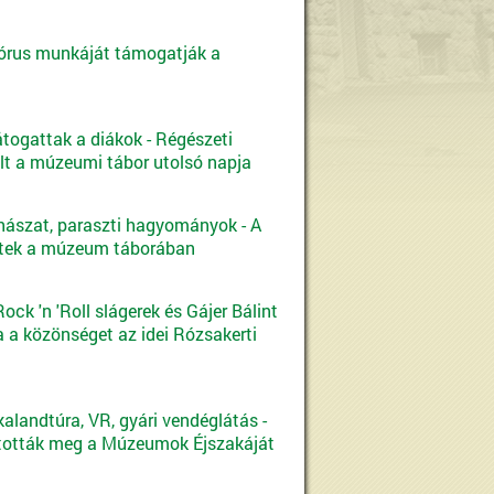
órus munkáját támogatják a
átogattak a diákok - Régészeti
elt a múzeumi tábor utolsó napja
hászat, paraszti hagyományok - A
ttek a múzeum táborában
ck 'n 'Roll slágerek és Gájer Bálint
a a közönséget az idei Rózsakerti
alandtúra, VR, gyári vendéglátás -
tották meg a Múzeumok Éjszakáját