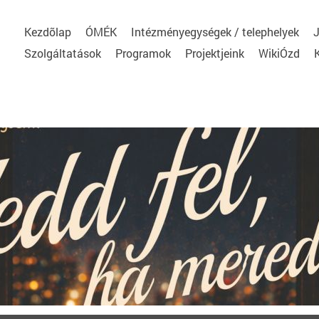
Kezdõlap
ÓMÉK
Intézményegységek / telephelyek
J
Szolgáltatások
Programok
Projektjeink
WikiÓzd