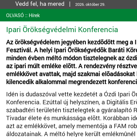
Vedd fel, ha mered |
2026. október 29.
OLVASÓ
::
Hírek
Ipari Örökségvédelmi Konferencia
Az örökségvédelem jegyében kezdõdött meg a II
Fesztivál. A helyi Ipari Örökségvédõk Baráti Kör
minden évben méltó módon tisztelegnek az ózdi
az ipari múlt emléke elõtt. A rendezvény résztve
emlékkövet avattak, majd szakmai elõadásokat 
kilencedik alkalommal megrendezett konferenci
Idén is dudaszóval vette kezdetét a Ózdi Ipari 
Konferencia. Ezúttal új helyszínen, a Digitális 
szabadtéri területén tisztelegtek a gyáralapító
Tivadar élete és munkássága elõtt. Korábban id
azt az emlékkövet, amely mementója a FAM ro
áldozatainak. A méltó helyre került emlékmûnél