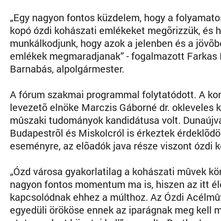
„Egy nagyon fontos küzdelem, hogy a folyamato
kopó ózdi kohászati emlékeket megõrizzük, és h
munkálkodjunk, hogy azok a jelenben és a jövõb
emlékek megmaradjanak” - fogalmazott Farkas 
Barnabás, alpolgármester.
A fórum szakmai programmal folytatódott. A ko
levezetõ elnöke Marczis Gáborné dr. okleveles 
mûszaki tudományok kandidátusa volt. Dunaújvá
Budapestrõl és Miskolcról is érkeztek érdeklõdö
eseményre, az elõadók java része viszont ózdi k
„Ózd városa gyakorlatilag a kohászati mûvek kör
nagyon fontos momentum ma is, hiszen az itt él
kapcsolódnak ehhez a múlthoz. Az Ózdi Acélmû
egyedüli örököse ennek az iparágnak meg kell m