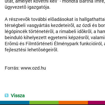
utat, amelyet követni kell” - mondta Bartha Imre
ügyvezetõ igazgatója.
A részvevõk további elõadásokat is hallgathattak
térségbeli vasgyártás kezdeteirõl, az ózdi és b
légópincék történetérõl, a rimabeli idõkrõl, a h
beinduló kihelyezett egyetemi képzésrõl, valamin
Erõmû és Filmtörténeti Élménypark funkcióiról,
fejlesztési lehetõségeirõl.
Forrás:
www.ozd.hu
Vissza