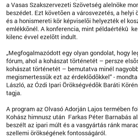
a Vasas Szakszervezeti Szövetség alelnöke mo
beszédet. Ezt követõen a városvezetés, a helyi
és a honismereti kör képviselõi helyezték el kos
emlékkõnél. A konferencia, mint példaértékû 
kilenc évvel ezelõtt indult.
„Megfogalmazódott egy olyan gondolat, hogy le
fórum, ahol a kohászat történetét – persze elsõ
kohászat történetét – bemutatva minél nagyob
megismertessük ezt az érdeklõdõkkel” - mondt
László, az Ózdi Ipari Örökségvédõk Baráti Körén
tagja.
A program az Olvasó Adorján Lajos termében fol
Kohász himnusz után Farkas Péter Barnabás a
beszélt az ipari múlt és a vasgyártás ránk marad
szellemi örökségének fontosságáról.