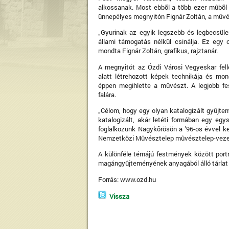
alkossanak. Most ebbõl a több ezer mûbõl á
ünnepélyes megnyitón Fignár Zoltán, a mûvé
„Gyurinak az egyik legszebb és legbecsül
állami támogatás nélkül csinálja. Ez egy c
mondta Fignár Zoltán, grafikus, rajztanár.
A megnyitót az Ózdi Városi Vegyeskar fel
alatt létrehozott képek technikája és mond
éppen megihlette a mûvészt. A legjobb fe
falára.
„Célom, hogy egy olyan katalogizált gyûjte
katalogizált, akár letéti formában egy egy
foglalkozunk Nagykõrösön a '96-os évvel k
Nemzetközi Mûvésztelep mûvésztelep-veze
A különféle témájú festmények között portr
magángyûjteményének anyagából álló tárlat 
Forrás: www.ozd.hu
Vissza