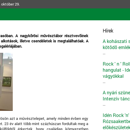
 október 29.
Hírek
lvasóban. A nagykõrösi mûvésztábor résztvevõinek
A kohászati
 alkotások, illetve csendéletek is megtalálhatóak. A
sgalériájában.
kötõdõ emlék
...
Rock ' n ' Ro
hangulat - Id
vágyókkal
...
A nyári szüne
Intenzív tánc
...
Idén Rock 'n'
rösön azt a mûvésztelepet, amely minden évben egy
Rózsaakertbe
et. 23 év alatt több mint százhúszan fordultak meg a
elõkészülete
ülföldrõl érkeztek, hogy családias környezetben