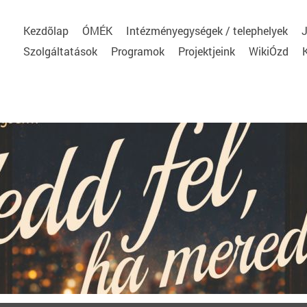
Kezdõlap
ÓMÉK
Intézményegységek / telephelyek
J
Szolgáltatások
Programok
Projektjeink
WikiÓzd