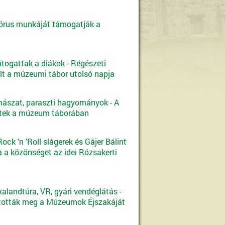
órus munkáját támogatják a
átogattak a diákok - Régészeti
elt a múzeumi tábor utolsó napja
hászat, paraszti hagyományok - A
ttek a múzeum táborában
ck 'n 'Roll slágerek és Gájer Bálint
a a közönséget az idei Rózsakerti
alandtúra, VR, gyári vendéglátás -
tották meg a Múzeumok Éjszakáját