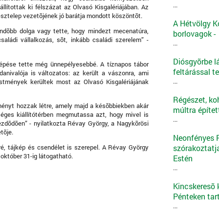
...
llítottak ki félszázat az Olvasó Kisgalériájában. Az
sztelep vezetõjének jó barátja mondott köszöntõt.
A Hétvölgy K
endõbb dolga vagy tette, hogy mindezt mecenatúra,
borlovagok -
saládi vállalkozás, sõt, inkább családi szerelem” -
...
Diósgyõrbe l
lépése tette még ünnepélyesebbé. A tíznapos tábor
feltárással t
anivalója is változatos: az került a vászonra, ami
...
stmények kerültek most az Olvasó Kisgalériájának
Régészet, ko
ményt hozzak létre, amely majd a késõbbiekben akár
múltra építe
séges kiállítótérben megmutassa azt, hogy mivel is
...
ezdõdõen” - nyilatkozta Révay György, a Nagykõrösi
tõje.
Neonfényes Ro
szórakoztatj
é, tájkép és csendélet is szerepel. A Révay György
október 31-ig látogatható.
Estén
...
Kincskeresõ k
Pénteken tar
...