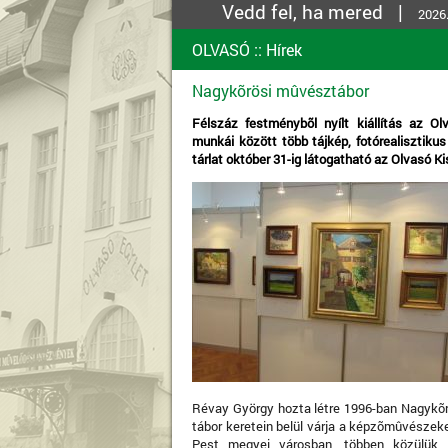
Vedd fel, ha mered |
2026.
OLVASÓ
::
Hírek
Nagykõrösi mûvésztábor
Félszáz festménybõl nyílt kiállítás az O
munkái között több tájkép, fotórealisztikus
tárlat október 31-ig látogatható az Olvasó Ki
Révay György hozta létre 1996-ban Nagykõ
tábor keretein belül várja a képzõmûvészek
Pest megyei városban, többen közülük k