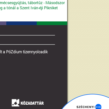
 mécsesgyújtás, tábortûz - Másodszor
 a tónál a Szent Iván-éji Pikniket
lt a PóZdium tizennyolcadik