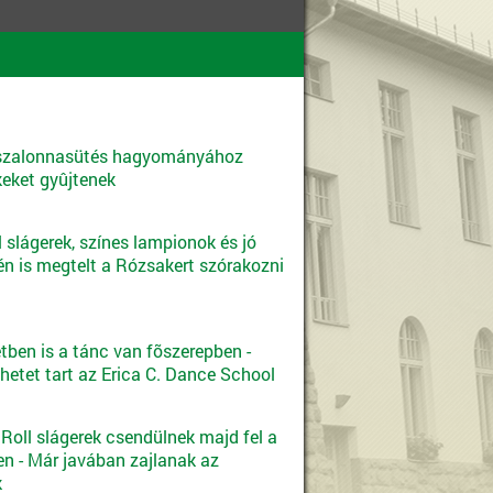
 szalonnasütés hagyományához
eket gyûjtenek
ll slágerek, színes lampionok és jó
én is megtelt a Rózsakert szórakozni
tben is a tánc van fõszerepben -
hetet tart az Erica C. Dance School
 Roll slágerek csendülnek majd fel a
n - Már javában zajlanak az
k