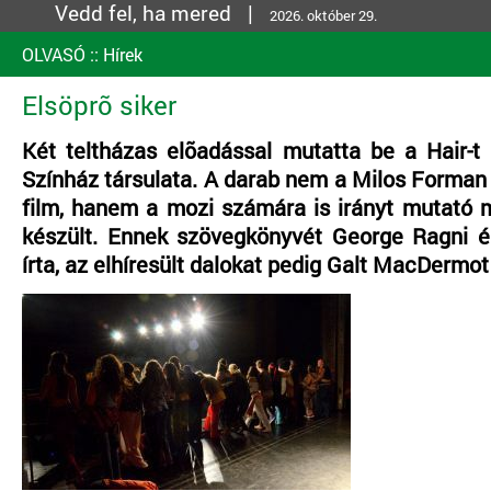
Vedd fel, ha mered |
2026. október 29.
OLVASÓ
::
Hírek
Elsöprõ siker
Két teltházas elõadással mutatta be a Hair-
Színház társulata. A darab nem a Milos Forman 
film, hanem a mozi számára is irányt mutató m
készült. Ennek szövegkönyvét George Ragni 
írta, az elhíresült dalokat pedig Galt MacDermot