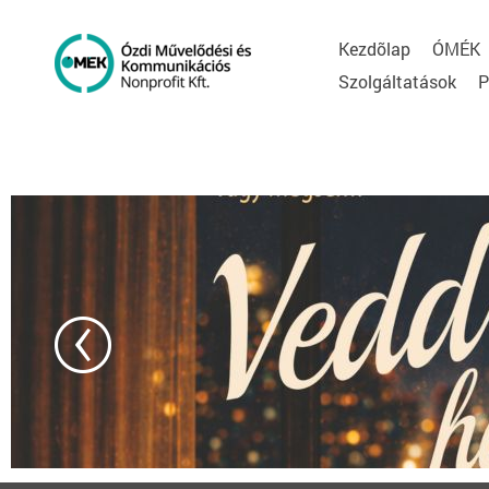
Kezdõlap
ÓMÉK
Szolgáltatások
P