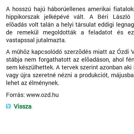
A hosszú hajú háborúellenes amerikai fiatalok
hippikorszak jelképévé vált. A Béri László
elõadás volt talán a helyi társulat eddigi legna
de remekül megoldották a feladatot és e
vastapssal jutalmazta.
A mûhöz kapcsolódó szerzõdés miatt az Ózdi Vá
stábja nem forgathatott az elõadáson, ahol fé
sem készülhettek. A tervek szerint azonban aki
vagy újra szeretné nézni a produkciót, májusb
lehet az élménynek.
Forrás: www.ozd.hu
Vissza