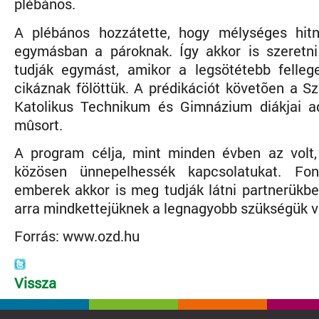
plébános.
A plébános hozzátette, hogy mélységes hitn
egymásban a pároknak. Így akkor is szeretni
tudják egymást, amikor a legsötétebb felleg
cikáznak fölöttük. A prédikációt követõen a S
Katolikus Technikum és Gimnázium diákjai a
mûsort.
A program célja, mint minden évben az volt
közösen ünnepelhessék kapcsolatukat. Fo
emberek akkor is meg tudják látni partnerükbe
arra mindkettejüknek a legnagyobb szükségük v
Forrás: www.ozd.hu
Vissza