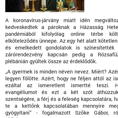
A koronavírus-járvány miatt idén megválto
kedveskedtek a pároknak a Házasság Hete
pandémiából kifolyólag online térbe kö
elkötelezõdés ünnepe. Az egy hét alatt kötetle
és emelkedett gondolatok is színesítették 
zárórendezvény kapcsán pedig a Rózsafüz
plébánián gyûltek össze az érdeklõdõk.
„A gyermek is minden néven nevez. Miért? Azér
legyen fölötte. Azért, hogy ne féljen attól az i
ezáltal az ismeretlent ismertté teszi.
evangéliumot és ezt a két szót áthúzzu
szentségére, a férj és a feleség kapcsolatára, h
te a kettõnk kapcsolatában mennyire me
gyógyítani” - fogalmazott Szõke Gábor, ró