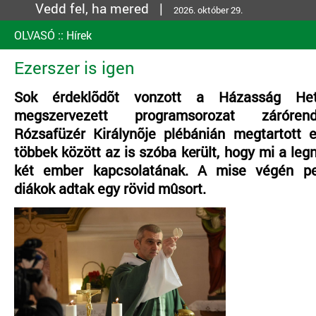
Vedd fel, ha mered |
2026. október 29.
OLVASÓ
::
Hírek
Ezerszer is igen
Sok érdeklõdõt vonzott a Házasság Het
megszervezett programsorozat záróre
Rózsafüzér Királynõje plébánián megtartott
többek között az is szóba került, hogy mi a le
két ember kapcsolatának. A mise végén pe
diákok adtak egy rövid mûsort.