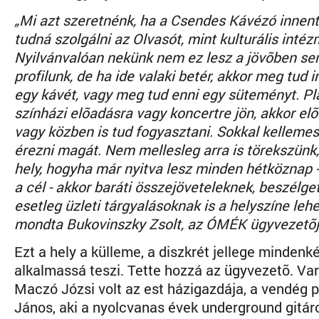
„Mi azt szeretnénk, ha a Csendes Kávézó innent
tudná szolgálni az Olvasót, mint kulturális intéz
Nyilvánvalóan nekünk nem ez lesz a jövõben se
profilunk, de ha ide valaki betér, akkor meg tud i
egy kávét, vagy meg tud enni egy süteményt. Pl
színházi elõadásra vagy koncertre jön, akkor elõ
vagy közben is tud fogyasztani. Sokkal kelleme
érezni magát. Nem mellesleg arra is törekszünk,
hely, hogyha már nyitva lesz minden hétköznap -
a cél - akkor baráti összejöveteleknek, beszélge
esetleg üzleti tárgyalásoknak is a helyszíne lehe
mondta Bukovinszky Zsolt, az ÓMÉK ügyvezetõj
Ezt a hely a külleme, a diszkrét jellege minden
alkalmassá teszi. Tette hozzá az ügyvezetõ. Var
Maczó Józsi volt az est házigazdája, a vendég 
János, aki a nyolcvanas évek underground gitár