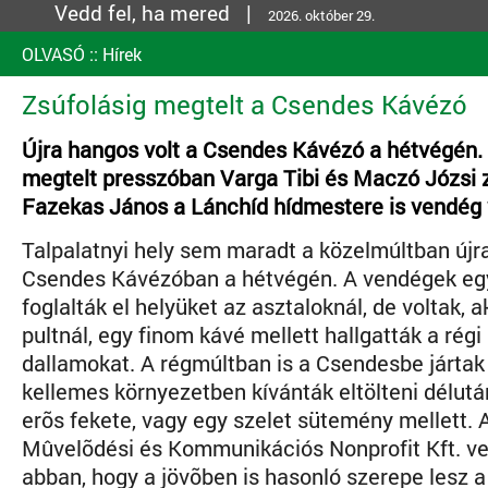
Vedd fel, ha mered |
2026. október 29.
OLVASÓ
::
Hírek
Zsúfolásig megtelt a Csendes Kávézó
Újra hangos volt a Csendes Kávézó a hétvégén. 
megtelt presszóban Varga Tibi és Maczó Józsi z
Fazekas János a Lánchíd hídmestere is vendég v
Talpalatnyi hely sem maradt a közelmúltban újra
Csendes Kávézóban a hétvégén. A vendégek e
foglalták el helyüket az asztaloknál, de voltak, ak
pultnál, egy finom kávé mellett hallgatták a régi
dallamokat. A régmúltban is a Csendesbe jártak 
kellemes környezetben kívánták eltölteni délután
erõs fekete, vagy egy szelet sütemény mellett.
Mûvelõdési és Kommunikációs Nonprofit Kft. ve
abban, hogy a jövõben is hasonló szerepe lesz 