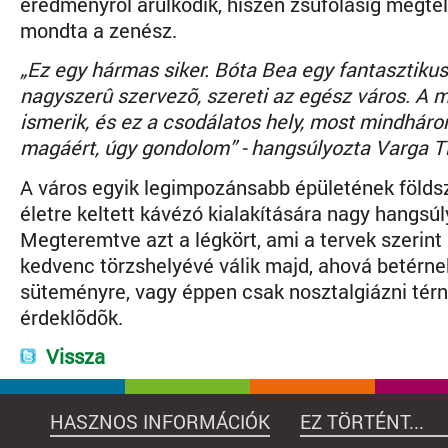
eredményrõl árulkodik, hiszen zsúfolásig megtel
mondta a zenész.
„Ez egy hármas siker. Bóta Bea egy fantasztikus
nagyszerû szervezõ, szereti az egész város. A 
ismerik, és ez a csodálatos hely, most mindháro
magáért, úgy gondolom” - hangsúlyozta Varga Ti
A város egyik legimpozánsabb épületének földsz
életre keltett kávézó kialakítására nagy hangsúl
Megteremtve azt a légkört, ami a tervek szerin
kedvenc törzshelyévé válik majd, ahová betérne
süteményre, vagy éppen csak nosztalgiázni térn
érdeklõdõk.
Vissza
HASZNOS INFORMÁCIÓK
EZ TÖRTÉNT...