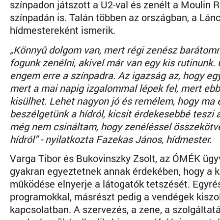
színpadon játszott a U2-val és zenélt a Moulin 
színpadán is. Talán többen az országban, a Lán
hídmestereként ismerik.
„Könnyû dolgom van, mert régi zenész barátomma
fogunk zenélni, akivel már van egy kis rutinunk.
engem erre a színpadra. Az igazság az, hogy egy 
mert a mai napig izgalommal lépek fel, mert ebb
kisülhet. Lehet nagyon jó és remélem, hogy ma 
beszélgetünk a hídról, kicsit érdekesebbé teszi a
még nem csináltam, hogy zenéléssel összekötv
hídról” - nyilatkozta Fazekas János, hídmester.
Varga Tibor és Bukovinszky Zsolt, az ÓMÉK ügy
gyakran egyeztetnek annak érdekében, hogy a 
mûködése elnyerje a látogatók tetszését. Egyré
programokkal, másrészt pedig a vendégek kiszo
kapcsolatban. A szervezés, a zene, a szolgáltatá