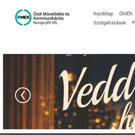
Kezdõlap
ÓMÉK
Szolgáltatások
P