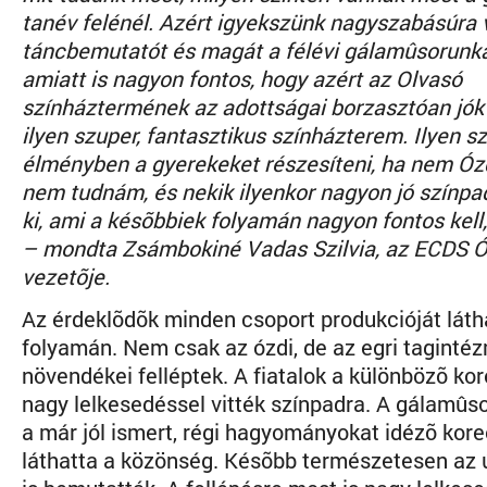
tanév felénél. Azért igyekszünk nagyszabásúra 
táncbemutatót és magát a félévi gálamûsorunk
amiatt is nagyon fontos, hogy azért az Olvasó
színháztermének az adottságai borzasztóan jók 
ilyen szuper, fantasztikus színházterem. Ilyen s
élményben a gyerekeket részesíteni, ha nem Óz
nem tudnám, és nekik ilyenkor nagyon jó színpadi
ki, ami a késõbbiek folyamán nagyon fontos kell
– mondta Zsámbokiné Vadas Szilvia, az ECDS 
vezetõje.
Az érdeklõdõk minden csoport produkcióját láth
folyamán. Nem csak az ózdi, de az egri taginté
növendékei felléptek. A fiatalok a különbözõ ko
nagy lelkesedéssel vitték színpadra. A gálamûso
a már jól ismert, régi hagyományokat idézõ kore
láthatta a közönség. Késõbb természetesen az