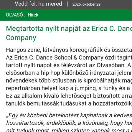
Vedd fel, ha mered |
2026. október 29.
OLVASÓ
::
Hírek
Megtartotta nyílt napját az Erica C. Da
Company
Hangos zene, látványos koreográfiák és összeta
Az Erica C. Dance School & Company ózdi tagi
tartott nyílt napot és félévzárót az Olvasóban. 
elsõsorban a hip-hop különbözõ irányzatai jelen
növendékek több stílusban is kipróbálhatják ma
repertoárban helyet kap a jumping, a funky és a s
Ez az alkalom kiváló lehetõséget biztosított arra
tanulók bemutassák tudásukat a hozzátartozóik
„Egy év közbeni betekintést kaphatnak a kedves
hozzátartozók, érdeklõdõk, a közönség, hogy hol
mit tudunk most, milyen szinten vannak most a