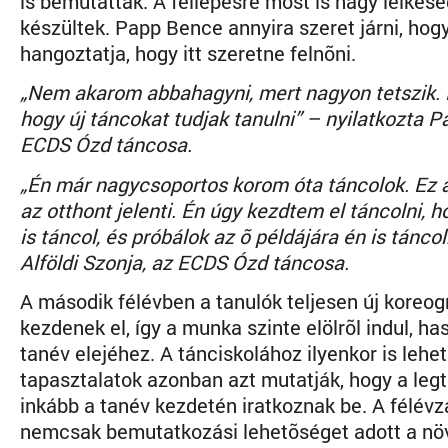
is bemutatták. A fellépésre most is nagy lelkes
készültek. Papp Bence annyira szeret járni, hog
hangoztatja, hogy itt szeretne felnõni.
„Nem akarom abbahagyni, mert nagyon tetszik. 
hogy új táncokat tudjak tanulni” – nyilatkozta 
ECDS Ózd táncosa.
„Én már nagycsoportos korom óta táncolok. Ez 
az otthont jelenti. Én úgy kezdtem el táncolni, 
is táncol, és próbálok az õ példájára én is táncol
Alföldi Szonja, az ECDS Ózd táncosa.
A második félévben a tanulók teljesen új koreog
kezdenek el, így a munka szinte elölrõl indul, ha
tanév elejéhez. A tánciskolához ilyenkor is lehet
tapasztalatok azonban azt mutatják, hogy a le
inkább a tanév kezdetén iratkoznak be. A félév
nemcsak bemutatkozási lehetõséget adott a n