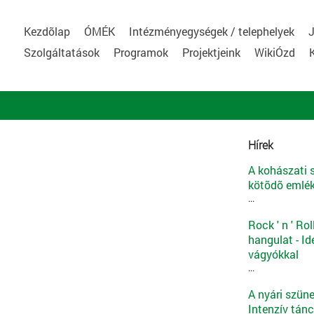
Kezdõlap
ÓMÉK
Intézményegységek / telephelyek
J
Szolgáltatások
Programok
Projektjeink
WikiÓzd
Hírek
A kohászati
kötõdõ emlék
...
Rock ' n ' Ro
hangulat - Id
vágyókkal
...
A nyári szüne
Intenzív tánc