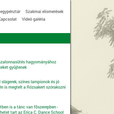
egypénztár
Szakmai elismerések
Kapcsolat
Videó galéria
 szalonnasütés hagyományához
eket gyûjtenek
ll slágerek, színes lampionok és jó
én is megtelt a Rózsakert szórakozni
tben is a tánc van fõszerepben -
hetet tart az Erica C. Dance School