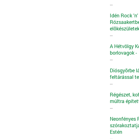
...
Idén Rock 'n'
Rózsaakertbe
elõkészülete
...
A Hétvölgy K
borlovagok -
...
Diósgyõrbe l
feltárással t
...
Régészet, ko
múltra építe
...
Neonfényes Ro
szórakoztatj
Estén
...