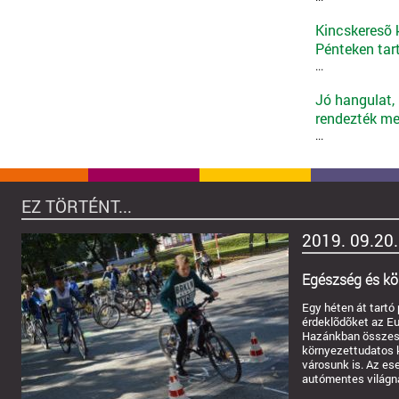
Kincskeresõ k
Pénteken tar
...
Jó hangulat,
rendezték meg
...
EZ TÖRTÉNT...
2019. 09.20.
Egészség és kö
Egy héten át tartó
érdeklõdõket az Eu
Hazánkban összese
környezettudatos 
városunk is. Az es
autómentes világnap