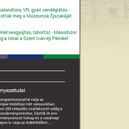
alandtúra, VR, gyári vendéglátás -
tották meg a Múzeumok Éjszakáját
 mécsesgyújtás, tábortûz - Másodszor
 a tónál a Szent Iván-éji Pikniket
rnyezettudat
 programsorozattal várja az
rópai Mobilitási Hét városunkban.
n 285 település csatlakozott eddig a
kezdeményezéshez, köztük öt éve
eménysorozat holnap és a vasárnapi
on is várja az érdeklõdõket....