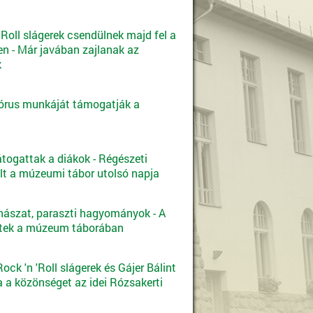
 Roll slágerek csendülnek majd fel a
n - Már javában zajlanak az
k
órus munkáját támogatják a
átogattak a diákok - Régészeti
elt a múzeumi tábor utolsó napja
hászat, paraszti hagyományok - A
ttek a múzeum táborában
ck 'n 'Roll slágerek és Gájer Bálint
a a közönséget az idei Rózsakerti