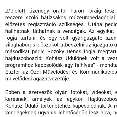
„Délelõtt tizenegy órától három óráig lesz
részére szóló hátizsákos múzeumpedagógiai 
elõzetes regisztráció szükséges. Utána pedi
hallhatnak, láthatnak a vendégek. Az egyiket 
fogja tartani, és egy volt gyárigazgató sze
világháborús idõszakot átbeszélni az igazgató ú
másodikat pedig Bozóky Dénes fogja megtart
hajdúszoboszlói Kohász Üdülõnek volt a vez
programhoz kapcsolódik egy felhívás” - mondt
Eszter, az Ózdi Mûvelõdési és Kommunikációs 
mûvelõdési ágazatvezetõje.
Ebben a szervezõk olyan fotókat, videókat, 
keresnek, amelyek az egykor Hajdúszobo
Kohász Üdülõ történetéhez kapcsolódnak. A 
vendégeknek ugyanis lehetõségük lesz arra, 