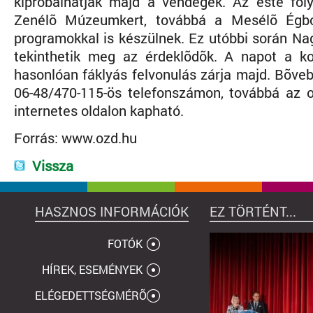
kipróbálhatják majd a vendégek. Az este fo
Zenélõ Múzeumkert, továbbá a Mesélõ Égbo
programokkal is készülnek. Ez utóbbi során Nag
tekinthetik meg az érdeklõdõk. A napot a k
hasonlóan fáklyás felvonulás zárja majd. Bõve
06-48/470-115-ös telefonszámon, továbbá az
internetes oldalon kapható.
Forrás: www.ozd.hu
Vissza
HASZNOS INFORMÁCIÓK
EZ TÖRTÉNT...
FOTÓK
HÍREK, ESEMÉNYEK
ELÉGEDETTSÉGMÉRÕ