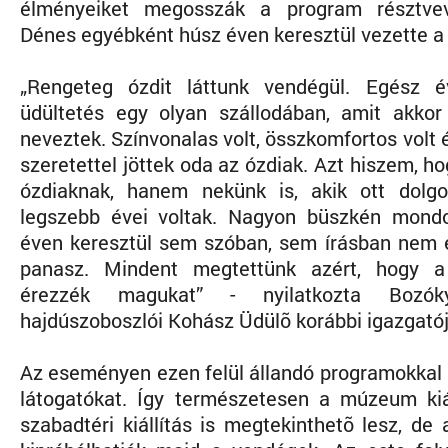
élményeiket megosszák a program résztvev
Dénes egyébként húsz éven keresztül vezette a 
„Rengeteg ózdit láttunk vendégül. Egész é
üdültetés egy olyan szállodában, amit akkor 
neveztek. Színvonalas volt, összkomfortos volt
szeretettel jöttek oda az ózdiak. Azt hiszem, 
ózdiaknak, hanem nekünk is, akik ott dolgo
legszebb évei voltak. Nagyon büszkén mond
éven keresztül sem szóban, sem írásban nem é
panasz. Mindent megtettünk azért, hogy a
érezzék magukat” - nyilatkozta Bozó
hajdúszoboszlói Kohász Üdülõ korábbi igazgatój
Az eseményen ezen felül állandó programokkal i
látogatókat. Így természetesen a múzeum kiál
szabadtéri kiállítás is megtekinthetõ lesz, de 