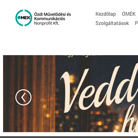
Kezdõlap
ÓMÉK
Szolgáltatások
P