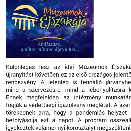
Különleges lesz az idei Múzeumok Éjszaká
újranyitást követõen ez az elsõ országos jelentõ
rendezvény. A jelenleg is fennálló járványh
mind a szervezésre, mind a lebonyolításra k
Ennek megfelelõen az intézmény munkatársa
fogják a védettségi igazolvány meglétét. A sz
törekednek arra, hogy a pandémiás helyzet 
befolyásolja ezt a napot. A program összeáll
igyekeztek valamennyi korosztályt megszólítani