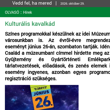
Vedd fel, ha mered |
2026. október 29.
OLVASÓ
::
Hírek
Kulturális kavalkád
Színes programokkal készülnek az idei Múzeum
városunkban is. Az évrõl-évre megrendeze
eseményt június 26-án, szombaton tartják. Idé
Család a múzeumban! címmel hirdette meg az
Gyûjtemény és Gyártörténeti Emlékpa
tárlatvezetések, elõadások, és zenés elemek i
esemény ingyenes, azonban egyes programo
regisztráció szükséges.