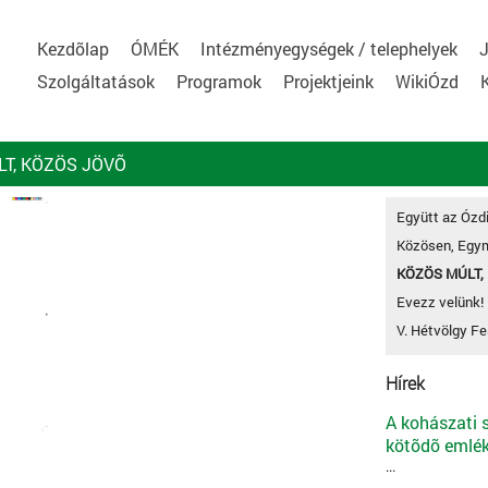
Kezdõlap
ÓMÉK
Intézményegységek / telephelyek
J
Szolgáltatások
Programok
Projektjeink
WikiÓzd
T, KÖZÖS JÖVÕ
Együtt az Ózdi
Közösen, Egym
KÖZÖS MÚLT,
Evezz velünk! 
V. Hétvölgy Fe
Hírek
A kohászati
kötõdõ emlék
...