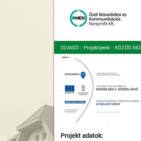
OLVASÓ
::
Projektjeink
::
KÖZÖS MÚL
Projekt adatok: