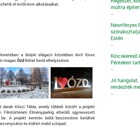
Régészet, ko
hetik el évrõl-évre alkotásaikat.
múltra építe
...
Neonfényes Ro
szórakoztatj
Estén
...
 keretében a Bolyki elágazó közelében lévõ füves
Kincskeresõ k
ter magas
Ózd
felirat kerül elhelyezésre.
Pénteken tar
...
Jó hangulat,
rendezték meg
...
3 darab Köszi Tábla, amely többek között a projekt
 Filmtörténeti Élményparkig elterülõ úgynevezett
be. A projekt keretén belül beszerzésre kerültek
ezvénysátor és kültéri mobil színpad.