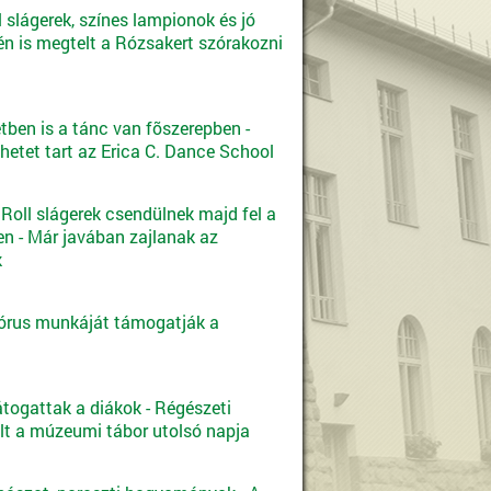
ll slágerek, színes lampionok és jó
én is megtelt a Rózsakert szórakozni
tben is a tánc van fõszerepben -
hetet tart az Erica C. Dance School
 Roll slágerek csendülnek majd fel a
n - Már javában zajlanak az
k
órus munkáját támogatják a
átogattak a diákok - Régészeti
elt a múzeumi tábor utolsó napja