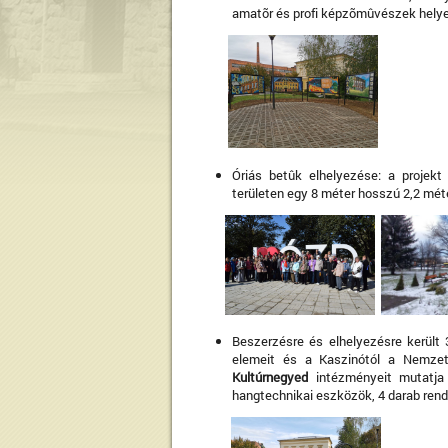
amatõr és profi képzõmûvészek helyez
Óriás betûk elhelyezése: a projekt
területen egy 8 méter hosszú 2,2 mé
Beszerzésre és elhelyezésre került 
elemeit és a Kaszinótól a Nemzeti
Kultúrnegyed
intézményeit mutatja 
hangtechnikai eszközök, 4 darab rend