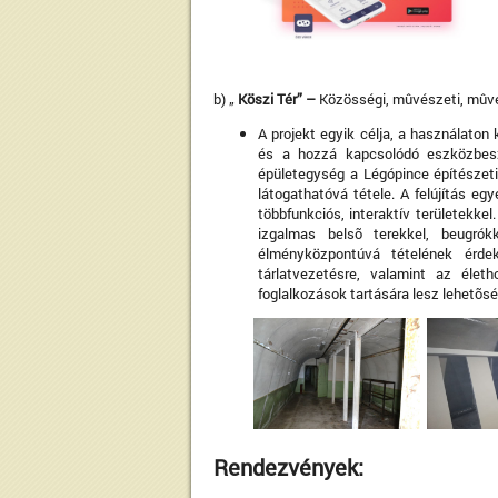
b) „
Köszi Tér” –
Közösségi, mûvészeti, mûvel
A projekt egyik célja, a használaton 
és a hozzá kapcsolódó eszközbesze
épületegység a Légópince építészeti 
látogathatóvá tétele. A felújítás eg
többfunkciós, interaktív területekke
izgalmas belsõ terekkel, beugrók
élményközpontúvá tételének érdeké
tárlatvezetésre, valamint az élet
foglalkozások tartására lesz lehetõs
Rendezvények: