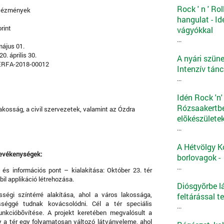
Rock ' n ' Ro
ntézmények
hangulat - Id
orint
vágyókkal
...
ájus 01.
0. április 30.
A nyári szüne
ERFA-2018-00012
Intenzív tánc
...
Idén Rock 'n'
Rózsaakertbe
akosság, a civil szervezetek, valamint az Ózdra
elõkészülete
...
A Hétvölgy K
tevékenységek:
borlovagok -
...
és információs pont – kialakítása: Október 23. tér
il applikáció létrehozása.
Diósgyõrbe l
sségi színtérré alakítása, ahol a város lakossága,
feltárással t
össéggé tudnak kovácsolódni. Cél a tér speciális
...
unkcióbõvítése. A projekt keretében megvalósult a
y a tér egy folyamatosan változó látványeleme, ahol