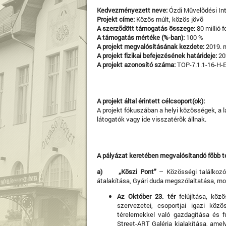
Kedvezményezett neve:
Ózdi Mûvelõdési I
Projekt címe:
Közös múlt, közös jövõ
A szerzõdött támogatás összege:
80 millió f
A támogatás mértéke (%-ban):
100 %
A projekt megvalósításának kezdete:
2019. m
A projekt fizikai befejezésének határideje:
202
A projekt azonosító száma:
TOP-7.1.1-16-H-
A projekt által érintett célcsoport(ok):
A projekt fókuszában a helyi közösségek, a l
látogatók vagy ide visszatérõk állnak.
A pályázat keretében megvalósítandó fõbb 
a)
„Köszi Pont”
– Közösségi találkozó 
átalakítása, Gyári duda megszólaltatása, mob
Az Október 23. tér
felújítása, közö
szervezetei, csoportjai igazi köz
térelemekkel való gazdagítása és f
Street-ART Galéria kialakítása, amel