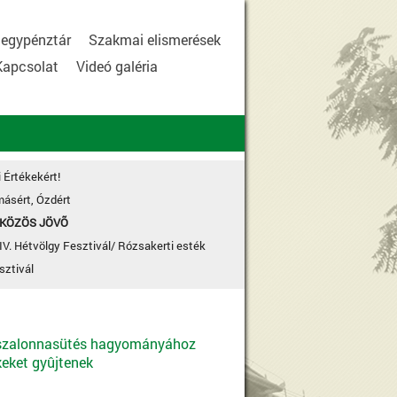
egypénztár
Szakmai elismerések
Kapcsolat
Videó galéria
 Értékekért!
ásért, Ózdért
 KÖZÖS JÖVÕ
IV. Hétvölgy Fesztivál/ Rózsakerti esték
sztivál
 szalonnasütés hagyományához
eket gyûjtenek