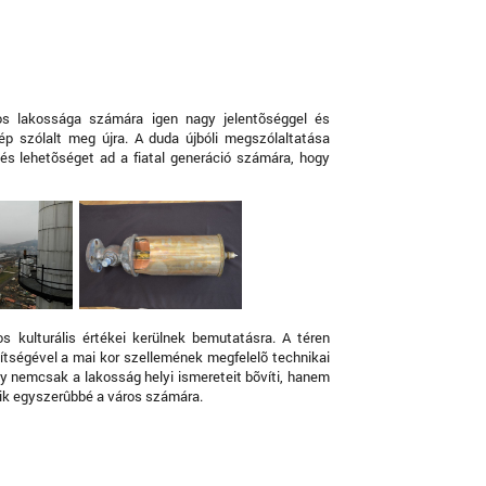
os lakossága számára igen nagy jelentõséggel és
lkép szólalt meg újra. A duda újbóli megszólaltatása
e és lehetõséget ad a fiatal generáció számára, hogy
os kulturális értékei kerülnek bemutatásra. A téren
gítségével a mai kor szellemének megfelelõ technikai
ly nemcsak a lakosság helyi ismereteit bõvíti, hanem
lik egyszerûbbé a város számára.