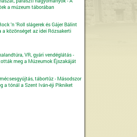
hászat, paraszti hagyományok - A
ttek a múzeum táborában
ck 'n 'Roll slágerek és Gájer Bálint
a a közönséget az idei Rózsakerti
alandtúra, VR, gyári vendéglátás -
tották meg a Múzeumok Éjszakáját
 mécsesgyújtás, tábortûz - Másodszor
 a tónál a Szent Iván-éji Pikniket