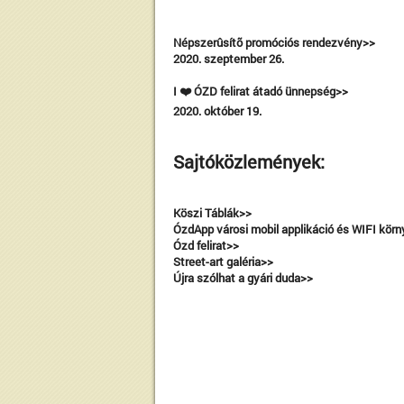
Népszerûsítõ promóciós rendezvény>>
2020. szeptember 26.
I ❤️ ÓZD felirat átadó ünnepség>>
2020. október 19.
Sajtóközlemények:
Köszi Táblák>>
ÓzdApp városi mobil applikáció és WIFI kör
Ózd felirat>>
Street-art galéria>>
Újra szólhat a gyári duda>>