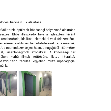
õdési helyszín – kialakítása.
kívüli terek, épületek közösségi helyszínné alakítása
rzés. Ebbe illeszkedik bele a fejleszteni kívánt
rendbetétele, kiállítási elemekkel való felszerelése,
yes elemei kiállító és bemutatótereket tartalmaznak,
l. A pincerendszer teljes hossza nagyjából 150 méter,
kal, kisebb-nagyobb szobákkal. A közösségi tér
ben, korhû filmek vetítésére, illetve interaktív
hosszig tartó tanulás jegyében múzeumpedagógiai
égünk.