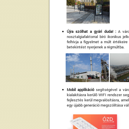
Újra szólhat a gyári duda! :
A vár
nosztalgiafaktorral bíró ikonikus je
felhívja a figyelmet a múlt értékeir
betekintést nyerjenek a régmúltba.
Mobil applikáció
segítségével a vár
kialakításra kerülõ WIFI rendszer se
fejlesztés kerül megvalósításra, ame
egy újabb generáció megszólítása vá